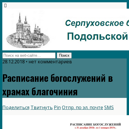
28.12.2018 • нет комментариев
Расписание богослужений в
храмах благочиния
Поделиться
Твитнуть
Pin
Отпр. по эл. почте
SMS