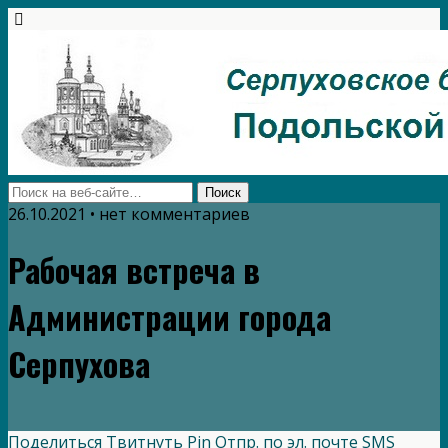
26.10.2021 • нет комментариев
Рабочая встреча в
Администрации города
Серпухова
Поделиться
Твитнуть
Pin
Отпр. по эл. почте
SMS