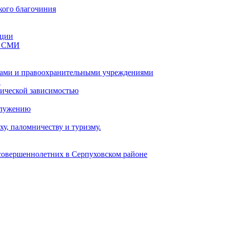
кого благочиния
ации
со СМИ
ами и правоохранительными учреждениями
и
тической зависимостью
служению
у, паломничеству и туризму.
есовершеннолетних в Серпуховском районе