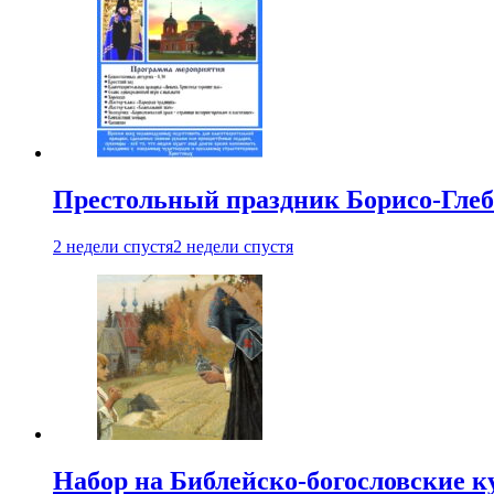
Престольный праздник Борисо-Глебс
2 недели спустя
2 недели спустя
Набор на Библейско-богословские к