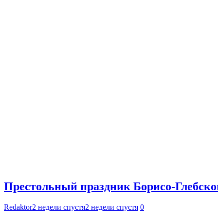
Престольный праздник Борисо-Глебског
Redaktor
2 недели спустя
2 недели спустя
0