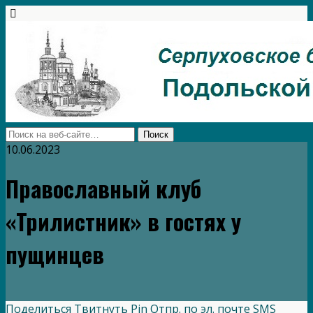
10.06.2023
Православный клуб
«Трилистник» в гостях у
пущинцев
Поделиться
Твитнуть
Pin
Отпр. по эл. почте
SMS