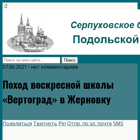
07.06.2021 • нет комментариев
Поход воскресной школы
«Вертоград» в Жерновку
Поделиться
Твитнуть
Pin
Отпр. по эл. почте
SMS