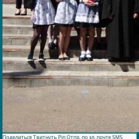
Поделиться
Твитнуть
Pin
Отпр. по эл. почте
SMS