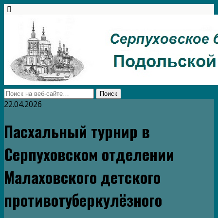
22.04.2026
Пасхальный турнир в
Серпуховском отделении
Малаховского детского
противотуберкулёзного