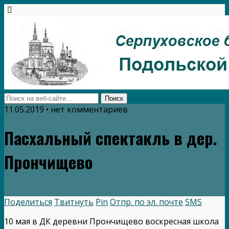
11.05.2019 • нет комментариев
Пасхальный спектакль в дер.
Прончищево
Поделиться
Твитнуть
Pin
Отпр. по эл. почте
SMS
10 мая в ДК деревни Прончищево воскресная школа