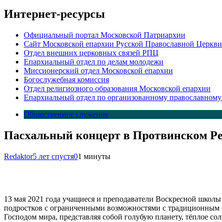
Интернет-ресурсы
Официальный портал Московской Патриархии
Сайт Московской епархии Русской Православной Церкви
Отдел внешних церковных связей РПЦ
Епархиальный отдел по делам молодежи
Миссионерский отдел Московской епархии
Богослужебная комиссия
Отдел религиозного образования Московской епархии
Епархиальный отдел по организованному православному
Общественное служение
Пасхальный концерт в Протвинском Р
Redaktor
5 лет спустя
0
1 минуты
13 мая 2021 года учащиеся и преподаватели Воскресной школы
подростков с ограниченными возможностями с традиционным б
Господом мира, представляя собой голубую планету, тёплое с