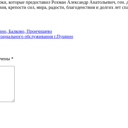
дарки, которые предоставил Рохман Александр Анатольевич, г
ия, крепости сил, мира, радости, благоденствия и долгих лет с
ино, Балково, Прончищево
социального обслуживания г.Пущино
ечены
*