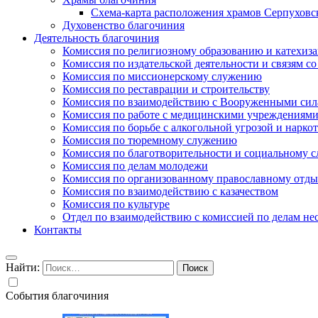
Схема-карта расположения храмов Серпуховс
Духовенство благочиния
Деятельность благочиния
Комиссия по религиозному образованию и катехиз
Комиссия по издательской деятельности и связям 
Комиссия по миссионерскому служению
Комиссия по реставрации и строительству
Комиссия по взаимодействию с Вооруженными сил
Комиссия по работе с медицинскими учреждениям
Комиссия по борьбе с алкогольной угрозой и нарко
Комиссия по тюремному служению
Комиссия по благотворительности и социальному 
Комиссия по делам молодежи
Комиссия по организованному православному отдых
Комиссия по взаимодействию с казачеством
Комиссия по культуре
Отдел по взаимодействию с комиссией по делам н
Контакты
Найти:
События благочиния