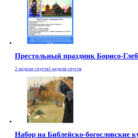
Престольный праздник Борисо-Глебс
2 недели спустя
1 неделя спустя
Набор на Библейско-богословские к