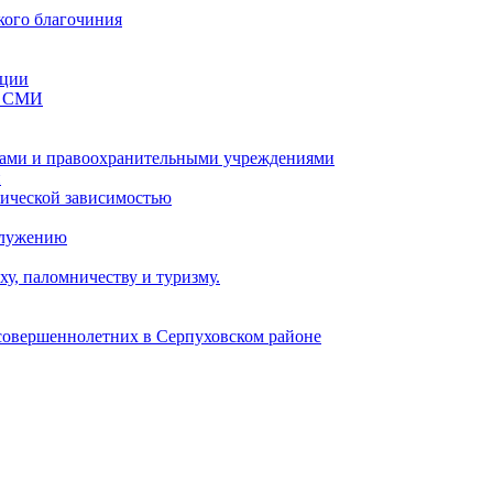
кого благочиния
ации
со СМИ
ами и правоохранительными учреждениями
и
тической зависимостью
служению
у, паломничеству и туризму.
есовершеннолетних в Серпуховском районе