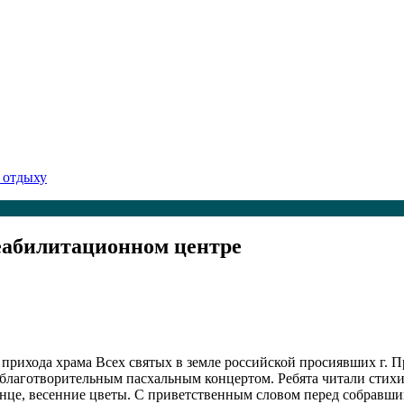
 отдыху
еабилитационном центре
 прихода храма Всех святых в земле российской просиявших г.
лаготворительным пасхальным концертом. Ребята читали стихи 
олнце, весенние цветы. С приветственным словом перед собравш