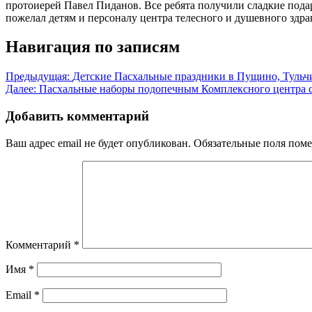
протоиерей Павел Пиданов. Все ребята получили сладкие по
пожелал детям и персоналу центра телесного и душевного здрав
Навигация по записям
Предыдущая:
Детские Пасхальные праздники в Пущино, Тульч
Далее:
Пасхальные наборы подопечным Комплексного центра 
Добавить комментарий
Ваш адрес email не будет опубликован.
Обязательные поля пом
Комментарий
*
Имя
*
Email
*