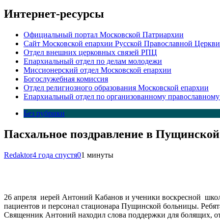
Интернет-ресурсы
Официальный портал Московской Патриархии
Сайт Московской епархии Русской Православной Церкви
Отдел внешних церковных связей РПЦ
Епархиальный отдел по делам молодежи
Миссионерский отдел Московской епархии
Богослужебная комиссия
Отдел религиозного образования Московской епархии
Епархиальный отдел по организованному православному
Без рубрики
Пасхальное поздравление в Пущинской
Redaktor
4 года спустя
0
1 минуты
26 апреля иерей Антоний Кабанов и ученики воскресной шко
пациентов и персонал стационара Пущинской больницы. Ребята
Священник Антоний находил слова поддержки для болящих, отв