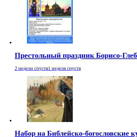
Престольный праздник Борисо-Глебс
2 недели спустя
1 неделя спустя
Набор на Библейско-богословские к