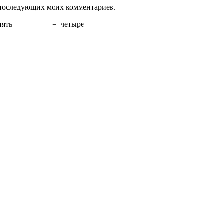
ля последующих моих комментариев.
пять
−
=
четыре