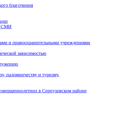
кого благочиния
ации
со СМИ
ами и правоохранительными учреждениями
и
тической зависимостью
служению
у, паломничеству и туризму.
есовершеннолетних в Серпуховском районе