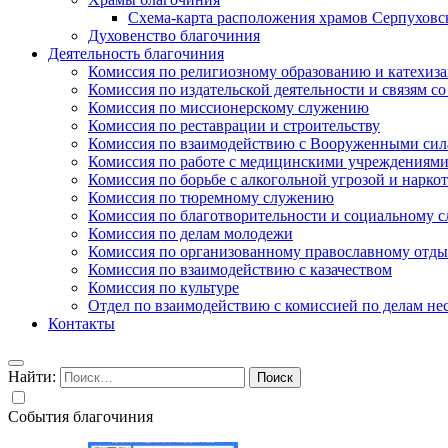
Схема-карта расположения храмов Серпуховс
Духовенство благочиния
Деятельность благочиния
Комиссия по религиозному образованию и катехиз
Комиссия по издательской деятельности и связям 
Комиссия по миссионерскому служению
Комиссия по реставрации и строительству
Комиссия по взаимодействию с Вооруженными сил
Комиссия по работе с медицинскими учреждениям
Комиссия по борьбе с алкогольной угрозой и нарко
Комиссия по тюремному служению
Комиссия по благотворительности и социальному 
Комиссия по делам молодежи
Комиссия по организованному православному отдых
Комиссия по взаимодействию с казачеством
Комиссия по культуре
Отдел по взаимодействию с комиссией по делам н
Контакты
Найти:
События благочиния