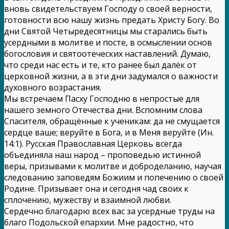
вновь свидетельствуем Господу о своей верности,
готовности всю нашу жизнь предать Христу Богу. Во
дни Святой Четыредесятницы мы старались быть
усердными в молитве и посте, в осмыслении основ
богословия и святоотеческих наставлений. Думаю,
что среди нас есть и те, кто ранее был далёк от
церковной жизни, а в эти дни задумался о важности
духовного возрастания.
Мы встречаем Пасху Господню в непростые для
нашего земного Отечества дни. Вспомним слова
Спасителя, обращённые к ученикам: да не смущается
сердце ваше; веруйте в Бога, и в Меня веруйте (Ин.
14:1). Русская Православная Церковь всегда
объединяла наш народ – проповедью истинной
веры, призывами к молитве и доброделанию, научая
следованию заповедям Божиим и попечению о своей
Родине. Призывает она и сегодня чад своих к
сплочению, мужеству и взаимной любви.
Сердечно благодарю всех вас за усердные труды на
благо Подольской епархии. Мне радостно, что