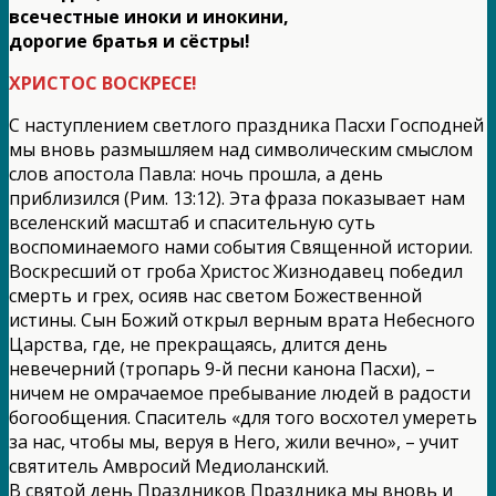
всечестные иноки и инокини,
дорогие братья и сёстры!
ХРИСТОС ВОСКРЕСЕ!
С наступлением светлого праздника Пасхи Господней
мы вновь размышляем над символическим смыслом
слов апостола Павла: ночь прошла, а день
приблизился (Рим. 13:12). Эта фраза показывает нам
вселенский масштаб и спасительную суть
воспоминаемого нами события Священной истории.
Воскресший от гроба Христос Жизнодавец победил
смерть и грех, осияв нас светом Божественной
истины. Сын Божий открыл верным врата Небесного
Царства, где, не прекращаясь, длится день
невечерний (тропарь 9-й песни канона Пасхи), –
ничем не омрачаемое пребывание людей в радости
богообщения. Спаситель «для того восхотел умереть
за нас, чтобы мы, веруя в Него, жили вечно», – учит
святитель Амвросий Медиоланский.
В святой день Праздников Праздника мы вновь и