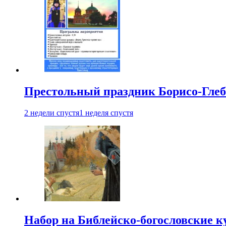
Престольный праздник Борисо-Глебс
2 недели спустя
1 неделя спустя
Набор на Библейско-богословские к