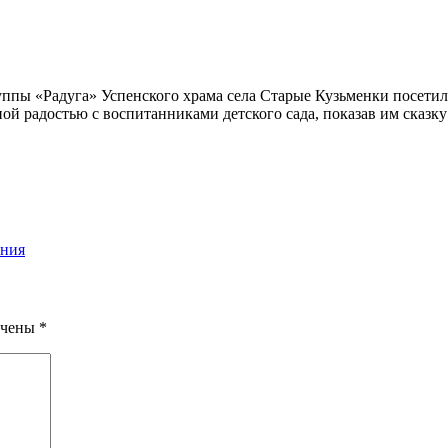
руппы «Радуга» Успенского храма села Старые Кузьменки посети
ой радостью с воспитанниками детского сада, показав им сказку
иния
ечены
*