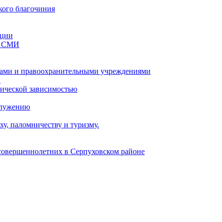
кого благочиния
ации
со СМИ
ами и правоохранительными учреждениями
и
тической зависимостью
служению
у, паломничеству и туризму.
есовершеннолетних в Серпуховском районе