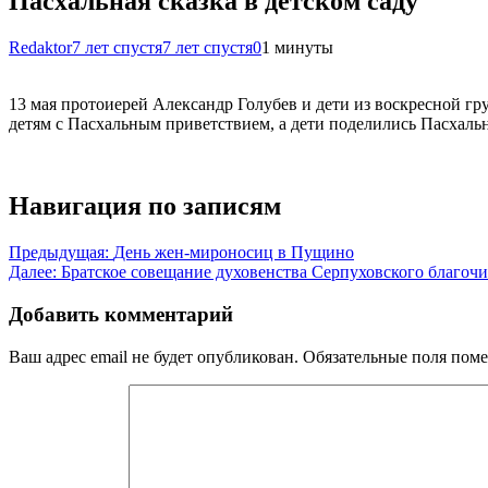
Пасхальная сказка в детском саду
Redaktor
7 лет спустя
7 лет спустя
0
1 минуты
13 мая протоиерей Александр Голубев и дети из воскресной г
детям с Пасхальным приветствием, а дети поделились Пасхальн
Навигация по записям
Предыдущая:
День жен-мироносиц в Пущино
Далее:
Братское совещание духовенства Серпуховского благоч
Добавить комментарий
Ваш адрес email не будет опубликован.
Обязательные поля пом