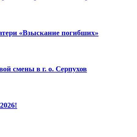
атери «Взыскание погибших»
ой смены в г. о. Серпухов
2026!