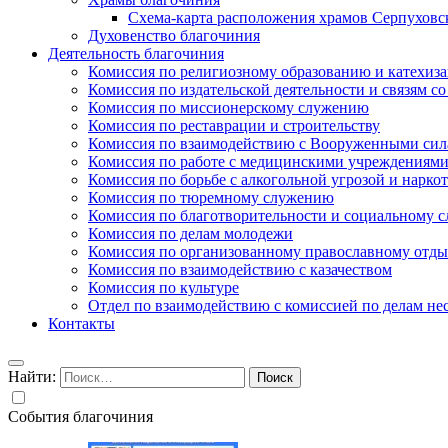
Схема-карта расположения храмов Серпуховс
Духовенство благочиния
Деятельность благочиния
Комиссия по религиозному образованию и катехиз
Комиссия по издательской деятельности и связям 
Комиссия по миссионерскому служению
Комиссия по реставрации и строительству
Комиссия по взаимодействию с Вооруженными сил
Комиссия по работе с медицинскими учреждениям
Комиссия по борьбе с алкогольной угрозой и нарко
Комиссия по тюремному служению
Комиссия по благотворительности и социальному 
Комиссия по делам молодежи
Комиссия по организованному православному отдых
Комиссия по взаимодействию с казачеством
Комиссия по культуре
Отдел по взаимодействию с комиссией по делам н
Контакты
Найти:
События благочиния