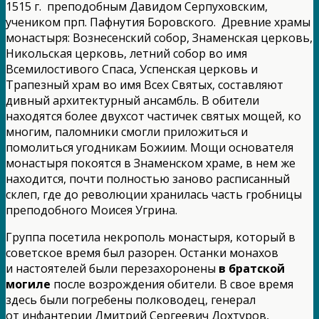
1515 г. преподобным Давидом Серпуховским,
учеником прп. Пафнутия Боровского. Древние храмы
монастыря: Вознесенский собор, Знаменская церковь,
Никольская церковь, летний собор во имя
Всемилостивого Спаса, Успенская церковь и
Трапезный храм во имя Всех Святых, составляют
дивный архитектурный ансамбль. В обители
находятся более двухсот частичек святых мощей, ко
многим, паломники смогли приложиться и
помолиться угодникам Божиим. Мощи основателя
монастыря покоятся в Знаменском храме, в нем же
находится, почти полностью заново расписанный
склеп, где до революции хранилась часть гробницы
преподобного Моисея Угрина.
Группа посетила некрополь монастыря, который в
советское время был разорен. Останки монахов
и настоятелей были перезахоронены
в братской
могиле
после возрождения обители. В свое время
здесь были погребены полководец, генерал
от инфантерии Дмитрий Сергеевич Дохтуров,