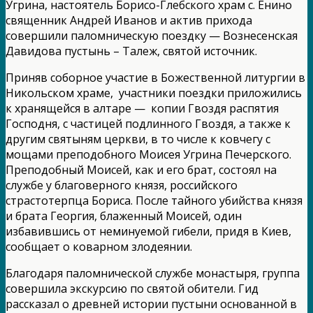
Угрина, настоятель Борисо-Глебского храм с. Енино
священник Андрей Иванов и актив прихода
совершили паломническую поездку — Вознесенская
Давидова пустынь – Талеж, святой источник.
Приняв соборное участие в Божественной литургии в
Никольском храме, участники поездки приложились
к хранящейся в алтаре — копии Гвоздя распятия
Господня, с частицей подлинного Гвоздя, а также к
другим святыням церкви, в то числе к ковчегу с
мощами преподобного Моисея Угрина Печерского.
Преподобный Моисей, как и его брат, состоял на
службе у благоверного князя, российского
страстотерпца Бориса. После тайного убийства князя
и брата Георгия, блаженный Моисей, один
избавившись от неминуемой гибели, придя в Киев,
сообщает о коварном злодеянии.
Благодаря паломнической службе монастыря, группа
совершила экскурсию по святой обители. Гид
рассказал о древней истории пустыни основанной в