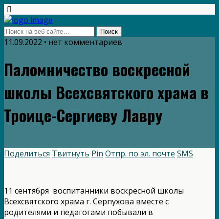
11.09.2022 • нет комментариев
Паломничество воскресной
школы Всехсвятского храма в
Троице-Сергиеву Лавру
Поделиться
Твитнуть
Pin
Отпр. по эл. почте
SMS
11 сентября воспитанники воскресной школы
Всехсвятского храма г. Серпухова вместе с
родителями и педагогами побывали в