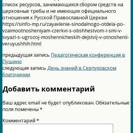
список ресурсов, занимающихся сбором средств на
церковные требы и не имеющих официального
отношения к Русской Православной Церкви
https://sinfo-mp.ru/zayavlenie-sinodalnogo-otdela-po-
vzaimootnosheniyam-czerkvi-s-obshhestvom-i-smi-v-
svyazi-s-ugrozoj-moshennicheskih-dejstvij-v-otnoshenii-
veruyushhih.html
предыдущая запись
Педагогическая конференция в
Пущино
следующая запись
День знаний в Серпуховском
благочинии
Добавить комментарий
Ваш адрес email не будет опубликован.
Обязательные
поля помечены
*
Комментарий
*