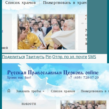
Поделиться
Твитнуть
Pin
Отпр. по эл. почте
SMS