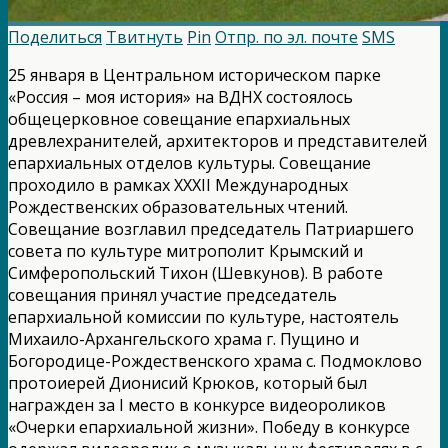
Поделиться
Твитнуть
Pin
Отпр. по эл. почте
SMS
25 января в Центральном историческом парке
«Россия – моя история» на ВДНХ состоялось
общецерковное совещание епархиальных
древлехранителей, архитекторов и представителей
епархиальных отделов культуры. Совещание
проходило в рамках XXXII Международных
Рождественских образовательных чтений.
Совещание возглавил председатель Патриаршего
совета по культуре митрополит Крымский и
Симферопольский Тихон (Шевкунов). В работе
совещания принял участие председатель
епархиальной комиссии по культуре, настоятель
Михаило-Архангельского храма г. Пущино и
Богородице-Рождественского храма с. Подмоклово
протоиерей Дионисий Крюков, который был
награжден за I место в конкурсе видеороликов
«Очерки епархиальной жизни». Победу в конкурсе