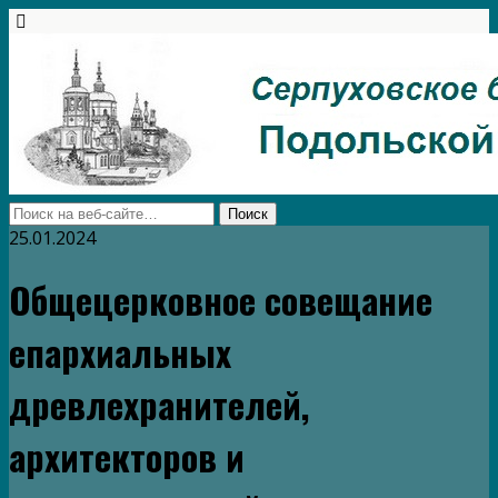
25.01.2024
Общецерковное совещание
епархиальных
древлехранителей,
архитекторов и