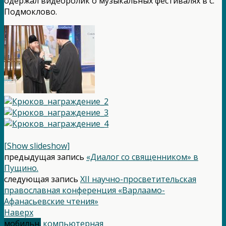
одержал видеоролик о музыкальных фестивалях в с.
Подмоклово.
[Show slideshow]
предыдущая запись
«Диалог со священником» в
Пущино.
следующая запись
XII научно-просветительская
православная конференция «Варлаамо-
Афанасьевские чтения»
Наверх
мобильн.
компьютерная