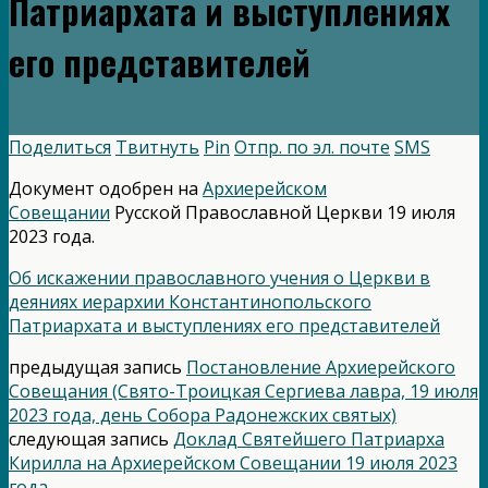
Патриархата и выступлениях
его представителей
Поделиться
Твитнуть
Pin
Отпр. по эл. почте
SMS
Документ одобрен на
Архиерейском
Совещании
Русской Православной Церкви 19 июля
2023 года.
Об искажении православного учения о Церкви в
деяниях иерархии Константинопольского
Патриархата и выступлениях его представителей
предыдущая запись
Постановление Архиерейского
Совещания (Свято-Троицкая Сергиева лавра, 19 июля
2023 года, день Собора Радонежских святых)
следующая запись
Доклад Святейшего Патриарха
Кирилла на Архиерейском Совещании 19 июля 2023
года