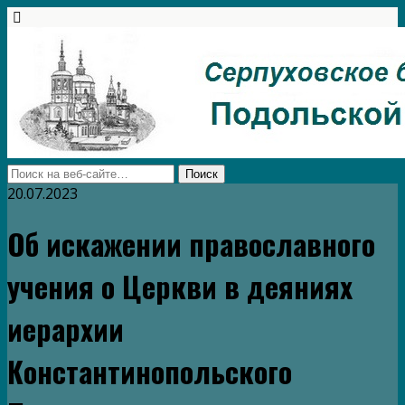
20.07.2023
Об искажении православного
учения о Церкви в деяниях
иерархии
Константинопольского