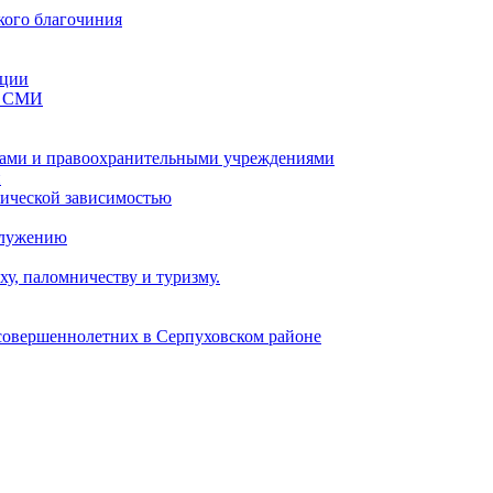
кого благочиния
ации
со СМИ
ами и правоохранительными учреждениями
и
тической зависимостью
служению
у, паломничеству и туризму.
есовершеннолетних в Серпуховском районе