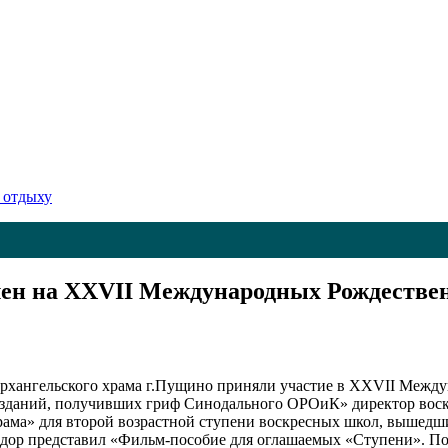
 отдыху
ен на XXVII Международных Рождестве
рхангельского храма г.Пущино приняли участие в XXVII Между
изданий, получивших гриф Синодального ОРОиК» директор воск
ама» для второй возрастной ступени воскресных школ, вышедши
дор представил «Фильм-пособие для оглашаемых «Ступени». По