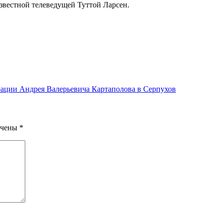
звестной телеведущей Туттой Ларсен.
рации Андрея Валерьевича Картаполова в Серпухов
ечены
*