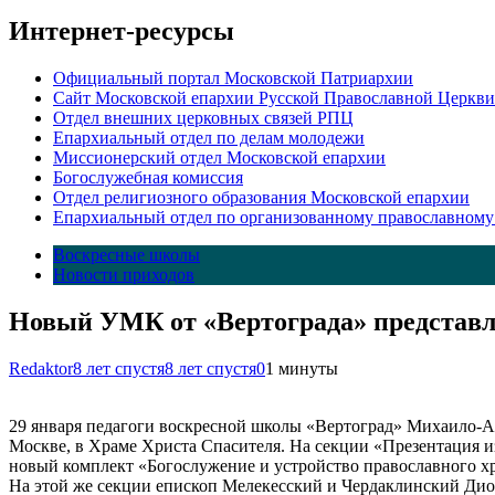
Интернет-ресурсы
Официальный портал Московской Патриархии
Сайт Московской епархии Русской Православной Церкви
Отдел внешних церковных связей РПЦ
Епархиальный отдел по делам молодежи
Миссионерский отдел Московской епархии
Богослужебная комиссия
Отдел религиозного образования Московской епархии
Епархиальный отдел по организованному православному
Воскресные школы
Новости приходов
Новый УМК от «Вертограда» представл
Redaktor
8 лет спустя
8 лет спустя
0
1 минуты
29 января педагоги воскресной школы «Вертоград» Михаило-А
Москве, в Храме Христа Спасителя. На секции «Презентация 
новый комплект «Богослужение и устройство православного хр
На этой же секции епископ Мелекесский и Чердаклинский Дио