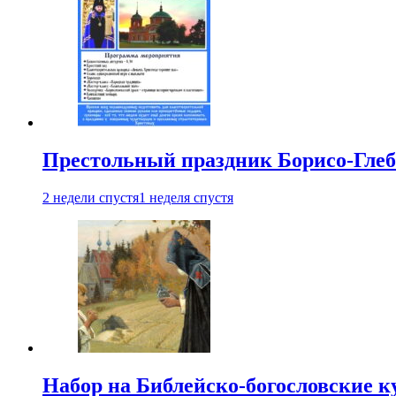
Престольный праздник Борисо-Глебс
2 недели спустя
1 неделя спустя
Набор на Библейско-богословские к