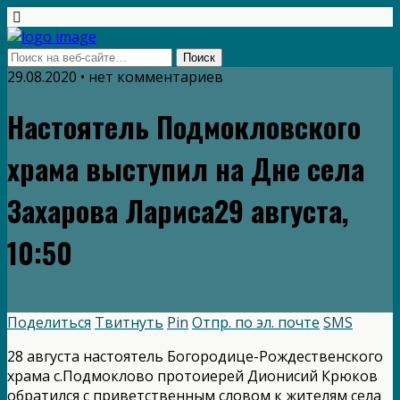
29.08.2020 • нет комментариев
Настоятель Подмокловского
храма выступил на Дне села
Захарова Лариса29 августа,
10:50
Поделиться
Твитнуть
Pin
Отпр. по эл. почте
SMS
28 августа настоятель Богородице-Рождественского
храма с.Подмоклово протоиерей Дионисий Крюков
обратился с приветственным словом к жителям села