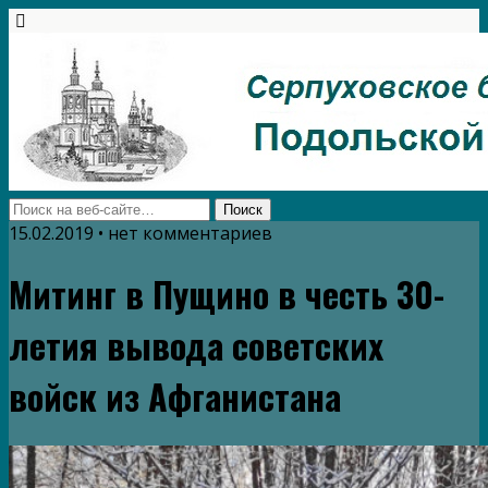
15.02.2019 • нет комментариев
Митинг в Пущино в честь 30-
летия вывода советских
войск из Афганистана