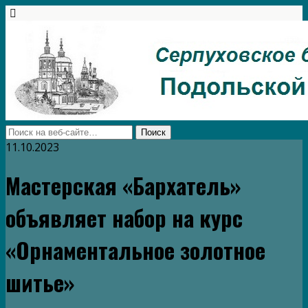
11.10.2023
Мастерская «Бархатель»
объявляет набор на курс
«Орнаментальное золотное
шитье»