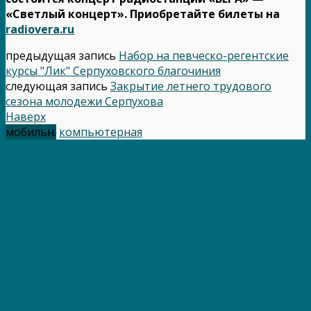
«Светлый концерт». Приобретайте билеты на
radiovera.ru
предыдущая запись
Набор на певческо-регентские
курсы "Лик" Серпуховского благочиния
следующая запись
Закрытие летнего трудового
сезона молодежи Серпухова
Наверх
мобильн.
компьютерная