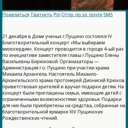
Поделиться
Твитнуть
Pin
Отпр. по эл. почте
SMS
21 декабря в Доме ученых г.Пущино состоялся IV
Благотворительный концерт «Мы выбираем
милосердие». Концерт проводится в городе 4-ый раз
по инициативе заместителя главы г.Пущино Елены
Васильевны Бирюковой. Организаторы —
Администрация г.о. Пущино при участии храма
Михаила Архангела. Настоятель Михаило-
Архангельского храма протоиерей Дионисий Крюков
приветствовал зрителей и вручал подарки детям. На
концерт были приглашены семьи, имеющие детей с
ограниченными возможностями здоровья. Подарки
для них были приобретены на средства, собранные на
благотворительной ярмарке XIV Пущинских
Рождественских чтений.