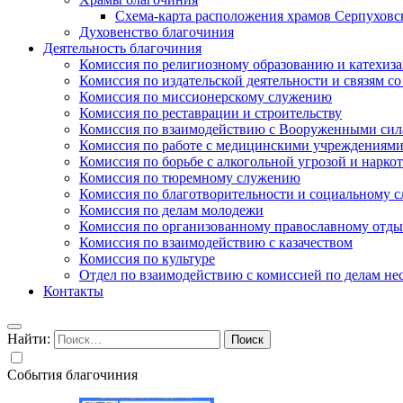
Схема-карта расположения храмов Серпуховс
Духовенство благочиния
Деятельность благочиния
Комиссия по религиозному образованию и катехиз
Комиссия по издательской деятельности и связям 
Комиссия по миссионерскому служению
Комиссия по реставрации и строительству
Комиссия по взаимодействию с Вооруженными сил
Комиссия по работе с медицинскими учреждениям
Комиссия по борьбе с алкогольной угрозой и нарко
Комиссия по тюремному служению
Комиссия по благотворительности и социальному 
Комиссия по делам молодежи
Комиссия по организованному православному отдых
Комиссия по взаимодействию с казачеством
Комиссия по культуре
Отдел по взаимодействию с комиссией по делам н
Контакты
Найти:
События благочиния