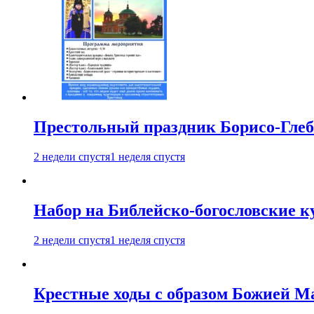
Престольный праздник Борисо-Глебс
2 недели спустя
1 неделя спустя
Набор на Библейско-богословские к
2 недели спустя
1 неделя спустя
Крестные ходы с образом Божией М