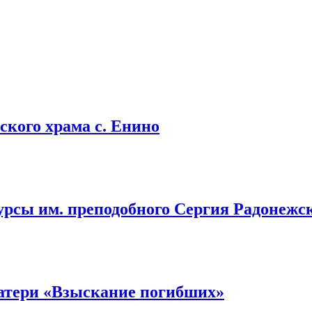
кого храма с. Енино
урсы им. преподобного Сергия Радонежс
атери «Взыскание погибших»