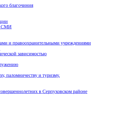
кого благочиния
ации
со СМИ
ами и правоохранительными учреждениями
и
тической зависимостью
служению
у, паломничеству и туризму.
есовершеннолетних в Серпуховском районе