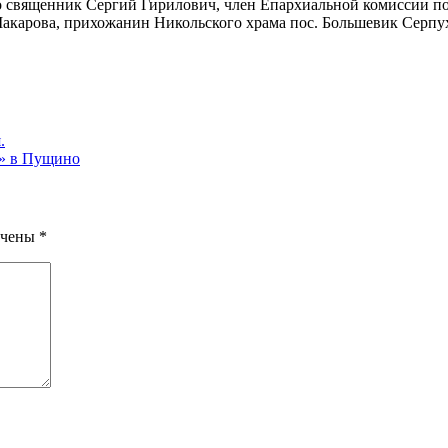
 священник Сергий Гирилович, член Епархиальной комиссии по
карова, прихожанин Никольского храма пос. Большевик Серпух
.
» в Пущино
ечены
*