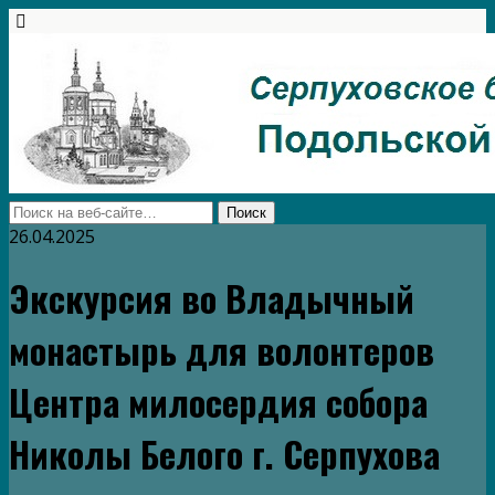
26.04.2025
Экскурсия во Владычный
монастырь для волонтеров
Центра милосердия собора
Николы Белого г. Серпухова