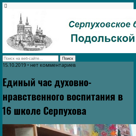
15.10.2019 • нет комментариев
Единый час духовно-
нравственного воспитания в
16 школе Серпухова