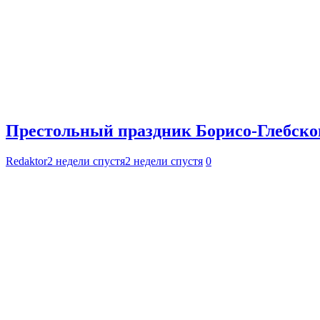
Престольный праздник Борисо-Глебског
Redaktor
2 недели спустя
2 недели спустя
0