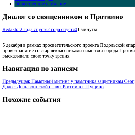
Общественное служение
Диалог со священником в Протвино
Redaktor
2 года спустя
2 года спустя
0
1 минуты
5 декабря в рамках просветительского проекта Подольской е
провёл занятие со старшеклассниками гимназии города Протви
высказывали свою точку зрения.
Навигация по записям
Предыдущая:
Памятный митинг у памятника защитникам Серп
Далее:
День воинской славы России в г. Пущино
Похожие события