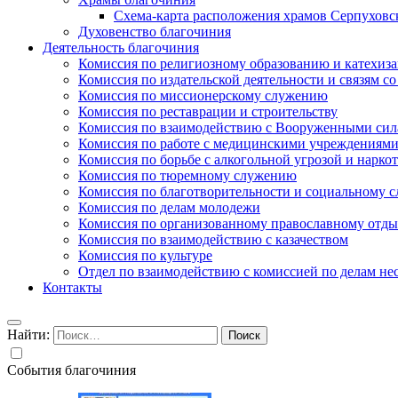
Схема-карта расположения храмов Серпуховс
Духовенство благочиния
Деятельность благочиния
Комиссия по религиозному образованию и катехиз
Комиссия по издательской деятельности и связям 
Комиссия по миссионерскому служению
Комиссия по реставрации и строительству
Комиссия по взаимодействию с Вооруженными сил
Комиссия по работе с медицинскими учреждениям
Комиссия по борьбе с алкогольной угрозой и нарко
Комиссия по тюремному служению
Комиссия по благотворительности и социальному 
Комиссия по делам молодежи
Комиссия по организованному православному отдых
Комиссия по взаимодействию с казачеством
Комиссия по культуре
Отдел по взаимодействию с комиссией по делам н
Контакты
Найти:
События благочиния