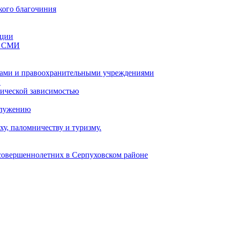
кого благочиния
ации
со СМИ
ами и правоохранительными учреждениями
и
тической зависимостью
служению
у, паломничеству и туризму.
есовершеннолетних в Серпуховском районе