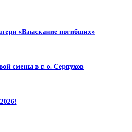
атери «Взыскание погибших»
ой смены в г. о. Серпухов
2026!