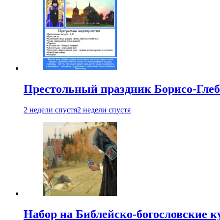
Престольный праздник Борисо-Глебс
2 недели спустя
2 недели спустя
Набор на Библейско-богословские к