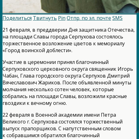
Поделиться
Твитнуть
Pin
Отпр. по эл. почте
SMS
21 февраля, в преддверии Дня защитника Отечества,
на площади Славы города Серпухова состоялось
торжественное возложение цветов к мемориалу
«Город воинской доблести».
Участие в церемонии принял благочинный
Серпуховского церковного округа священник Игорь
Чабан, Глава городского округа Серпухов Дмитрий
Вячеславович Жариков. После объявленной минуты
молчания несколько сотен человек, которые
собрались на площади Славы, возложили красные
гвоздики к вечному огню.
22 февраля в Военной академии имени Петра
Великого г. Серпухова состоялся торжественный
выпуск прапорщиков. С напутственным словом
к собравшимся обратился благочинный