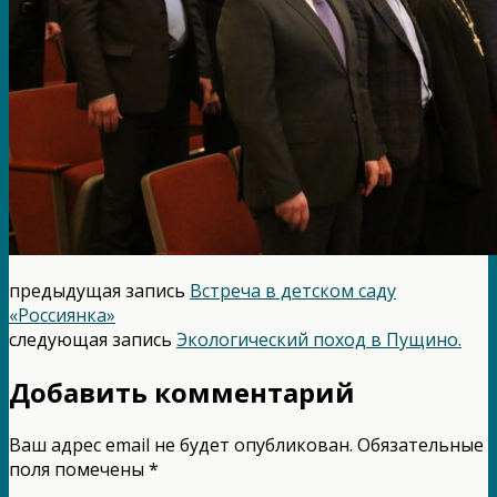
предыдущая запись
Встреча в детском саду
«Россиянка»
следующая запись
Экологический поход в Пущино.
Добавить комментарий
Ваш адрес email не будет опубликован.
Обязательные
поля помечены
*