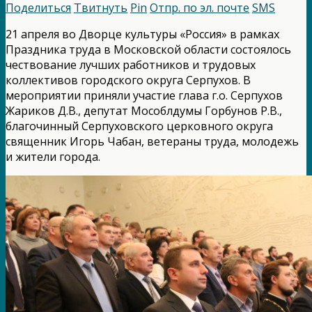
Поделиться
Твитнуть
Pin
Отпр. по эл. почте
SMS
21 апреля во Дворце культуры «Россия» в рамках
Праздника труда в Московской области состоялось
чествование лучших работников и трудовых
коллективов городского округа Серпухов. В
мероприятии приняли участие глава г.о. Серпухов
Жариков Д.В., депутат Мособлдумы Горбунов Р.В.,
благочинный Серпуховского церковного округа
священник Игорь Чабан, ветераны труда, молодежь
и жители города.