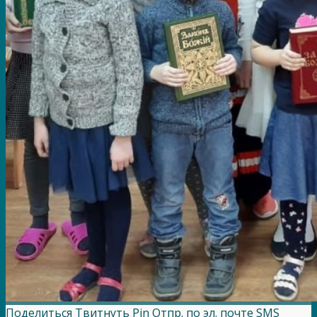
Поделиться
Твитнуть
Pin
Отпр. по эл. почте
SMS