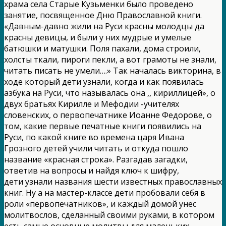
храма села Старые Кузьменки было проведено
занятие, посвященное Дню Православной книги.
«Давным-давно жили на Руси красны молодцы да
красны девицы, и были у них мудрые и умелые
батюшки и матушки. Поля пахали, дома строили,
холсты ткали, пироги пекли, а вот грамоты не знали,
читать писать не умели….» Так началась викторина, в
ходе который дети узнали, когда и как появилась
азбука на Руси, что называлась она ,, кириллицей», о
двух братьях Кирилле и Мефодии -учителях
словенских, о первопечатнике Иоанне Федорове, о
том, какие первые печатные книги появились на
Руси, по какой книге во времена царя Ивана
Грозного детей учили читать и откуда пошло
название «красная строка». Разгадав загадки,
ответив на вопросы и найдя ключ к шифру,
дети узнали названия шести известных православных
книг. Ну а на мастер-классе дети пробовали себя в
роли «первопечатников», и каждый домой унес
молитвослов, сделанный своими руками, в котором
есть самые основные молитвы для маленьких