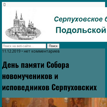
11.12.2019 • нет комментариев
День памяти Собора
новомучеников и
исповедников Серпуховских