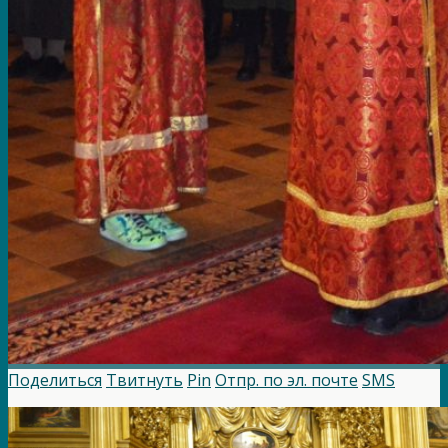
Поделиться
Твитнуть
Pin
Отпр. по эл. почте
SMS