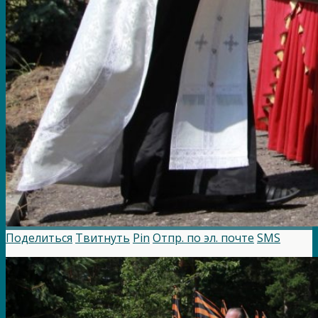
Поделиться
Твитнуть
Pin
Отпр. по эл. почте
SMS