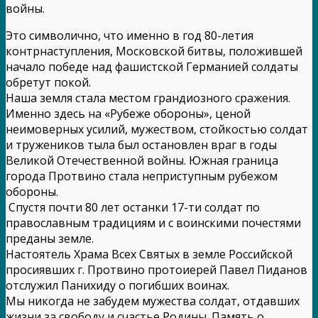
войны.
Это символично, что именно в год 80-летия
контрнаступления, Московской битвы, положившей
начало победе над фашистской Германией солдаты
обретут покой.
Наша земля стала местом грандиозного сражения.
Именно здесь на «Рубеже обороны», ценой
неимоверных усилий, мужеством, стойкостью солдат
и тружеников тыла был остановлен враг в годы
Великой Отечественной войны. Южная граница
города Протвино стала неприступным рубежом
обороны.
Спустя почти 80 лет останки 17-ти солдат по
православным традициям и с воинскими почестями
преданы земле.
Настоятель Храма Всех Святых в земле Российской
просиявших г. Протвино протоиерей Павел Пиданов
отслужил Панихиду о погибших воинах.
Мы никогда не забудем мужества солдат, отдавших
жизни за свободу и счастье Родины. Память о