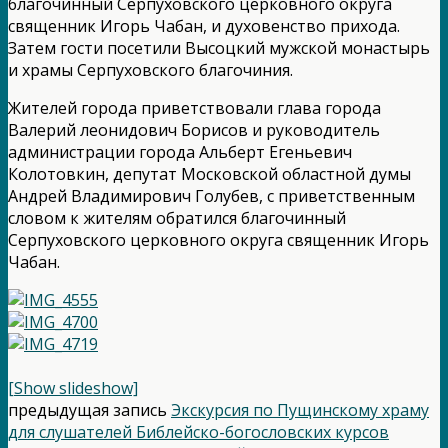
благочинный Серпуховского церковного округа
священник Игорь Чабан, и духовенство прихода.
Затем гости посетили Высоцкий мужской монастырь
и храмы Серпуховского благочиния.
Жителей города приветствовали глава города
Валерий леонидович Борисов и руководитель
администрации города Альберт Егеньевич
Колотовкин, депутат Московской областной думы
Андрей Владимирович Голубев, с приветственным
словом к жителям обратился благочинный
Серпуховского церковного округа священник Игорь
Чабан.
[Show slideshow]
предыдущая запись
Экскурсия по Пущинскому храму
для слушателей Библейско-богословских курсов