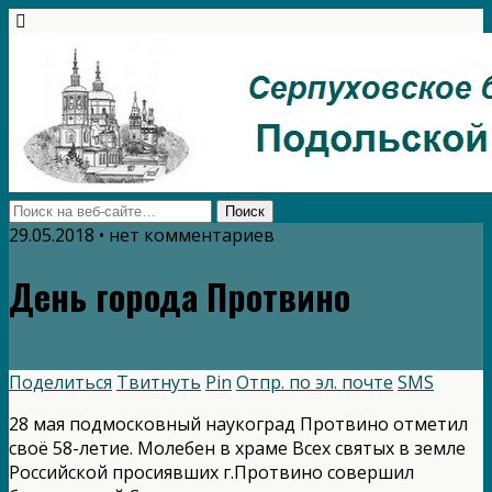
29.05.2018 • нет комментариев
День города Протвино
Поделиться
Твитнуть
Pin
Отпр. по эл. почте
SMS
28 мая подмосковный наукоград Протвино отметил
своё 58-летие. Молебен в храме Всех святых в земле
Российской просиявших г.Протвино совершил