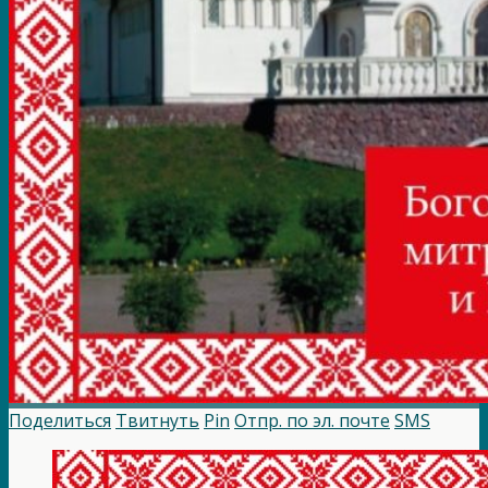
Поделиться
Твитнуть
Pin
Отпр. по эл. почте
SMS