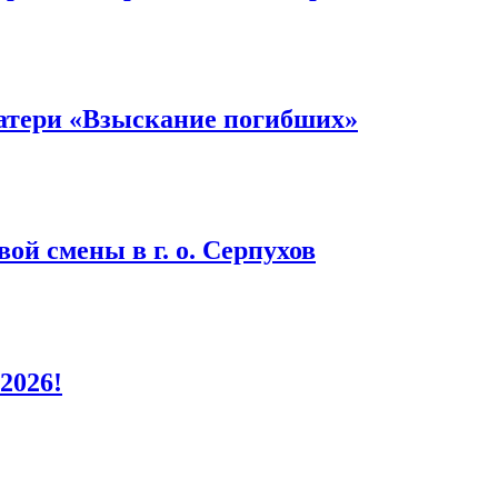
атери «Взыскание погибших»
ой смены в г. о. Серпухов
2026!