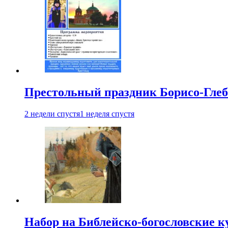
Престольный праздник Борисо-Глебс
2 недели спустя
1 неделя спустя
Набор на Библейско-богословские к