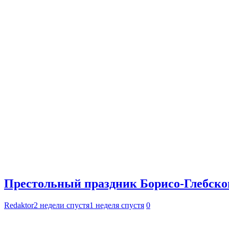
Престольный праздник Борисо-Глебског
Redaktor
2 недели спустя
1 неделя спустя
0