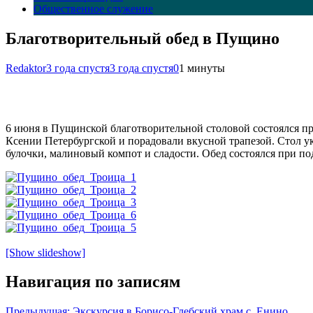
Общественное служение
Благотворительный обед в Пущино
Redaktor
3 года спустя
3 года спустя
0
1 минуты
6 июня в Пущинской благотворительной столовой состоялся пр
Ксении Петербургской и порадовали вкусной трапезой. Стол у
булочки, малиновый компот и сладости. Обед состоялся при п
[Show slideshow]
Навигация по записям
Предыдущая:
Экскурсия в Борисо-Глебский храм с. Енино