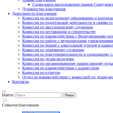
Схема-карта расположения храмов Серпуховс
Духовенство благочиния
Деятельность благочиния
Комиссия по религиозному образованию и катехиз
Комиссия по издательской деятельности и связям 
Комиссия по миссионерскому служению
Комиссия по реставрации и строительству
Комиссия по взаимодействию с Вооруженными сил
Комиссия по работе с медицинскими учреждениям
Комиссия по борьбе с алкогольной угрозой и нарко
Комиссия по тюремному служению
Комиссия по благотворительности и социальному 
Комиссия по делам молодежи
Комиссия по организованному православному отдых
Комиссия по взаимодействию с казачеством
Комиссия по культуре
Отдел по взаимодействию с комиссией по делам н
Контакты
Найти:
События благочиния