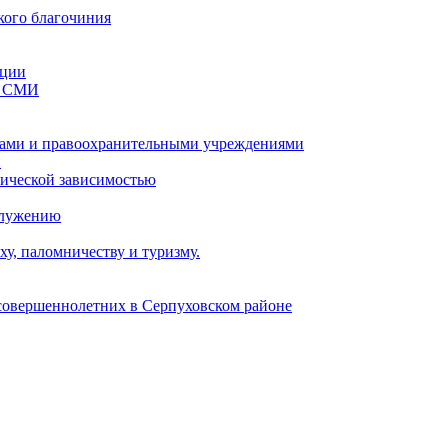
кого благочиния
ации
со СМИ
ами и правоохранительными учреждениями
и
тической зависимостью
служению
у, паломничеству и туризму.
есовершеннолетних в Серпуховском районе