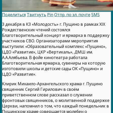
Поделиться
Твитнуть
Pin
Отпр. по эл. почте
SMS
3 декабря в КЗ «Молодость» г. Пущино в рамках XIX
Рождественских чтений состоялся
Благотворительный концерт и ярмарка в поддержку
участников СВО. Организаторами мероприятия
выступили: «Образовательный комплекс «Пущино»,
ЦДО «Развитие», ЦКР «Вертикаль», ДМШ им.
А.А.Алябьева. В фойе кинотеатра работала
Благотворительная ярмарка, сувениры на которую
изготовили школы и детские сады ОК «Пущино» и
ЦДО «Развитие».
Клирик Михаило-Архангельского храма г. Пущино
священник Сергий Гирилович в своём
приветственном слове рассказал о служении
фронтовых священников, о молитвенной поддержке
Церкви, напомнил о том, что каждый понедельник в
Пущинском храме совершается молебен о