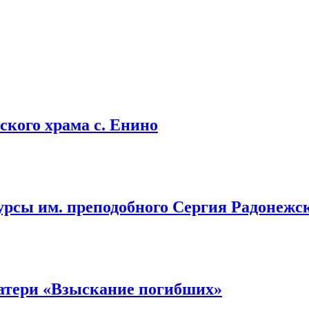
кого храма с. Енино
урсы им. преподобного Сергия Радонежс
атери «Взыскание погибших»