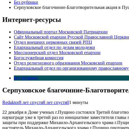
Без рубрики
Серпуховское благочиние-Благотворительная акция в П
Интернет-ресурсы
Официальный портал Московской Патриархии
Сайт Московской епархии Русской Православной Церкви
Отдел внешних церковных связей РПЦ
Епархиальный отдел по делам молодежи
Миссионерский отдел Московской епархии
Богослужебная комиссия
Отдел религиозного образования Московской епархии
Епархиальный отдел по организованному православному
Без рубрики
Серпуховское благочиние-Благотворит
Redaktor
8 лет спустя
8 лет спустя
0
1 минуты
22 декабря в Доме ученых г.Пущино состоялся Третий благот
наукограде уже в третий раз по инициативе заместителя гла
защиты при поддержке Михаило-Архангельского храма г.Пущин
настоятель Михаило-Архангельского храма г.Пущино протоие