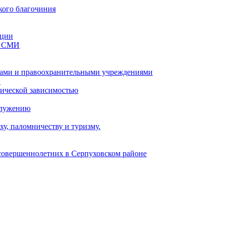
кого благочиния
ации
со СМИ
ами и правоохранительными учреждениями
и
тической зависимостью
служению
у, паломничеству и туризму.
есовершеннолетних в Серпуховском районе