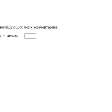
ля последующих моих комментариев.
4
×
девять
=