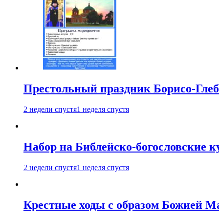
Престольный праздник Борисо-Глебс
2 недели спустя
1 неделя спустя
Набор на Библейско-богословские к
2 недели спустя
1 неделя спустя
Крестные ходы с образом Божией М