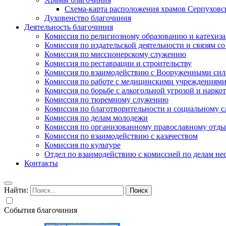
Схема-карта расположения храмов Серпуховс
Духовенство благочиния
Деятельность благочиния
Комиссия по религиозному образованию и катехиз
Комиссия по издательской деятельности и связям 
Комиссия по миссионерскому служению
Комиссия по реставрации и строительству
Комиссия по взаимодействию с Вооруженными сил
Комиссия по работе с медицинскими учреждениям
Комиссия по борьбе с алкогольной угрозой и нарко
Комиссия по тюремному служению
Комиссия по благотворительности и социальному 
Комиссия по делам молодежи
Комиссия по организованному православному отдых
Комиссия по взаимодействию с казачеством
Комиссия по культуре
Отдел по взаимодействию с комиссией по делам н
Контакты
Найти:
События благочиния