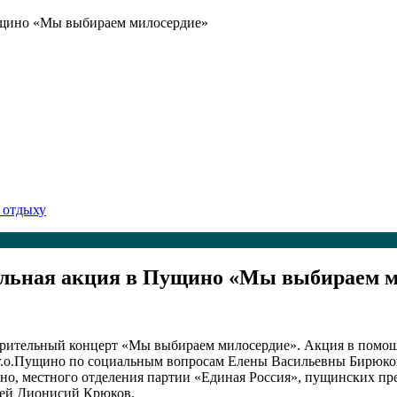
ущино «Мы выбираем милосердие»
 отдыху
ельная акция в Пущино «Мы выбираем м
ворительный концерт «Мы выбираем милосердие». Акция в помощ
вы г.о.Пущино по социальным вопросам Елены Васильевны Бирюк
о, местного отделения партии «Единая Россия», пущинских пре
рей Дионисий Крюков.