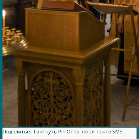
Поделиться
Твитнуть
Pin
Отпр. по эл. почте
SMS