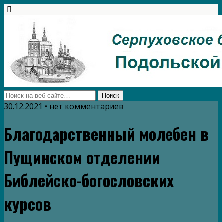
30.12.2021 • нет комментариев
Благодарственный молебен в
Пущинском отделении
Библейско-богословских
курсов