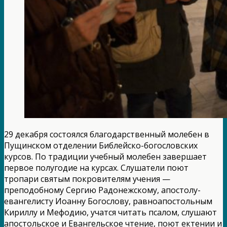
29 декабря состоялся благодарственный молебен в
Пущинском отделении Библейско-богословских
курсов. По традиции учебный молебен завершает
первое полугодие на курсах. Слушатели поют
тропари святым покровителям учения —
преподобному Сергию Радонежскому, апостолу-
евангелисту Иоанну Богослову, равноапостольным
Кириллу и Мефодию, учатся читать псалом, слушают
апостольское и Евангельское чтение, поют ектении и