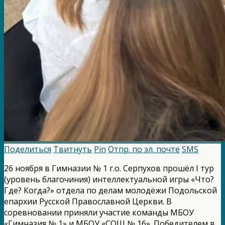
Поделиться
Твитнуть
Pin
Отпр. по эл. почте
SMS
26 ноября в Гимназии № 1 г.о. Серпухов прошёл I тур
(уровень благочиния) интеллектуальной игры «Что?
Где? Когда?» отдела по делам молодёжи Подольской
епархии Русской Православной Церкви. В
соревновании приняли участие команды МБОУ
«Гимназия № 1» и МБОУ «СОШ № 16». Победителем в