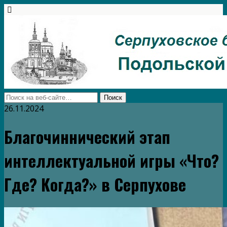
26.11.2024
Благочиннический этап
интеллектуальной игры «Что?
Где? Когда?» в Серпухове