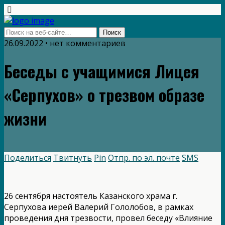
26.09.2022 • нет комментариев
Беседы с учащимися Лицея
«Серпухов» о трезвом образе
жизни
Поделиться
Твитнуть
Pin
Отпр. по эл. почте
SMS
26 сентября настоятель Казанского храма г.
Серпухова иерей Валерий Гололобов, в рамках
проведения дня трезвости, провел беседу «Влияние