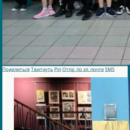
Поделиться
Твитнуть
Pin
Отпр. по эл. почте
SMS