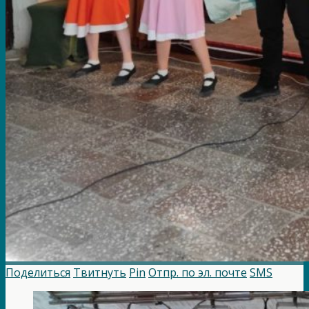
Поделиться
Твитнуть
Pin
Отпр. по эл. почте
SMS