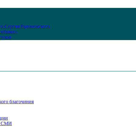
го Сергия Радонежского
огибших»
пухов
кого благочиния
ации
со СМИ