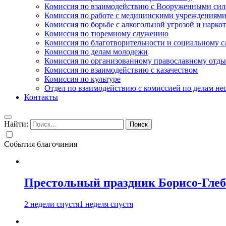
Комиссия по взаимодействию с Вооруженными сил
Комиссия по работе с медицинскими учреждениям
Комиссия по борьбе с алкогольной угрозой и нарко
Комиссия по тюремному служению
Комиссия по благотворительности и социальному 
Комиссия по делам молодежи
Комиссия по организованному православному отдых
Комиссия по взаимодействию с казачеством
Комиссия по культуре
Отдел по взаимодействию с комиссией по делам н
Контакты
Найти:
События благочиния
Престольный праздник Борисо-Глебс
2 недели спустя
1 неделя спустя