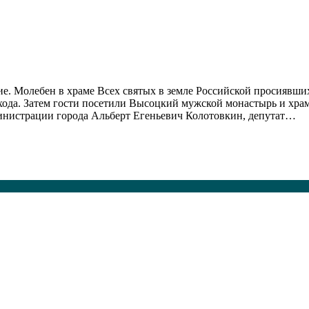
ие. Молебен в храме Всех святых в земле Российской просиявш
хода. Затем гости посетили Высоцкий мужской монастырь и хра
министрации города Альберт Егеньевич Колотовкин, депутат…