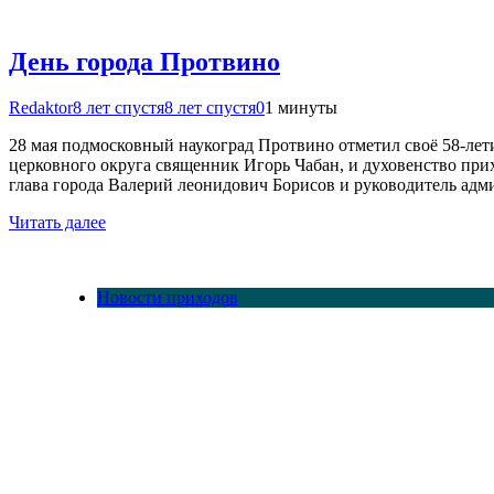
День города Протвино
Redaktor
8 лет спустя
8 лет спустя
0
1 минуты
28 мая подмосковный наукоград Протвино отметил своё 58-лет
церковного округа священник Игорь Чабан, и духовенство при
глава города Валерий леонидович Борисов и руководитель ад
Читать далее
Новости приходов