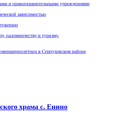
ами и правоохранительными учреждениями
и
тической зависимостью
служению
у, паломничеству и туризму.
есовершеннолетних в Серпуховском районе
кого храма с. Енино