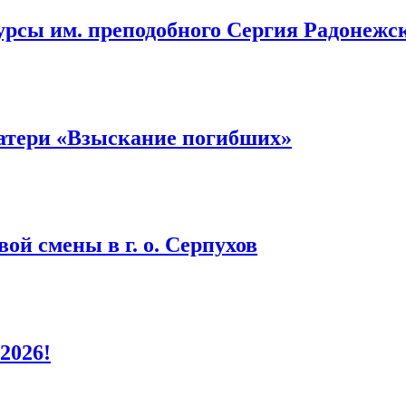
урсы им. преподобного Сергия Радонежс
атери «Взыскание погибших»
ой смены в г. о. Серпухов
2026!