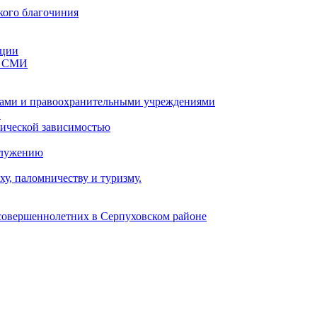
кого благочиния
ации
со СМИ
ами и правоохранительными учреждениями
и
тической зависимостью
служению
у, паломничеству и туризму.
есовершеннолетних в Серпуховском районе