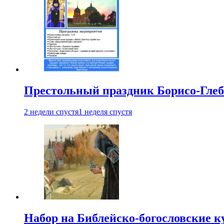
Престольный праздник Борисо-Глебс
2 недели спустя
1 неделя спустя
Набор на Библейско-богословские к