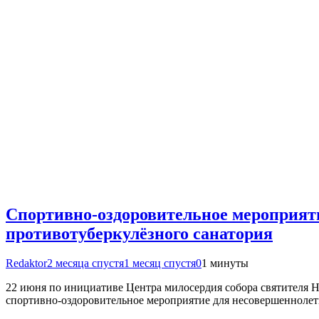
Спортивно-оздоровительное мероприят
противотуберкулёзного санатория
Redaktor
2 месяца спустя
1 месяц спустя
0
1 минуты
22 июня по инициативе Центра милосердия собора святителя Н
спортивно-оздоровительное мероприятие для несовершеннолет