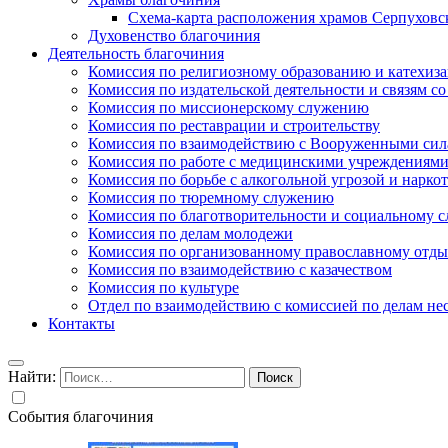
Схема-карта расположения храмов Серпуховс
Духовенство благочиния
Деятельность благочиния
Комиссия по религиозному образованию и катехиз
Комиссия по издательской деятельности и связям 
Комиссия по миссионерскому служению
Комиссия по реставрации и строительству
Комиссия по взаимодействию с Вооруженными сил
Комиссия по работе с медицинскими учреждениям
Комиссия по борьбе с алкогольной угрозой и нарко
Комиссия по тюремному служению
Комиссия по благотворительности и социальному 
Комиссия по делам молодежи
Комиссия по организованному православному отдых
Комиссия по взаимодействию с казачеством
Комиссия по культуре
Отдел по взаимодействию с комиссией по делам н
Контакты
Найти:
События благочиния