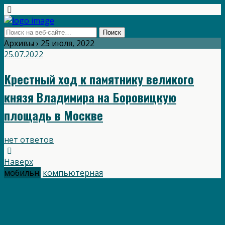
Архивы › 25 июля, 2022
25.07.2022
Крестный ход к памятнику великого
князя Владимира на Боровицкую
площадь в Москве
нет ответов
Наверх
мобильн.
компьютерная