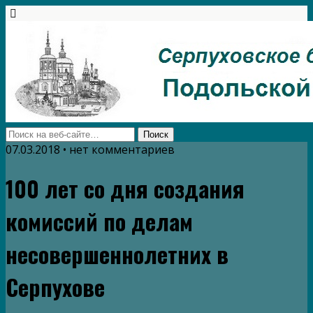
07.03.2018 • нет комментариев
100 лет со дня создания
комиссий по делам
несовершеннолетних в
Серпухове