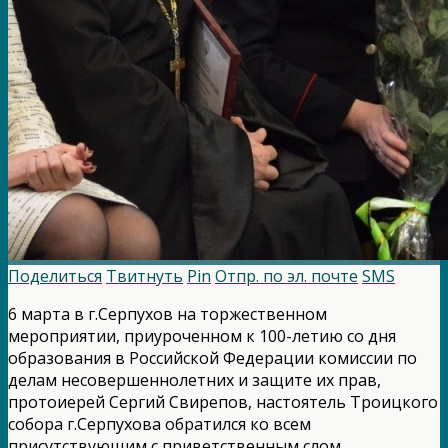
Поделиться
Твитнуть
Pin
Отпр. по эл. почте
SMS
6 марта в г.Серпухов на торжественном
мероприятии, приуроченном к 100-летию со дня
образования в Российской Федерации комиссии по
делам несовершеннолетних и защите их прав,
протоиерей Сергий Свирепов, настоятель Троицкого
собора г.Серпухова обратился ко всем
присутствующим с приветственным слом,