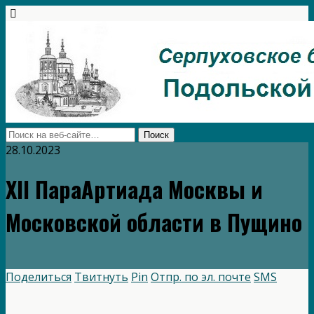
28.10.2023
XII ПараАртиада Москвы и
Московской области в Пущино
Поделиться
Твитнуть
Pin
Отпр. по эл. почте
SMS