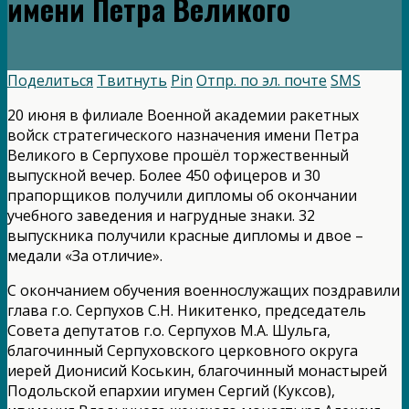
имени Петра Великого
Поделиться
Твитнуть
Pin
Отпр. по эл. почте
SMS
20 июня в филиале Военной академии ракетных
войск стратегического назначения имени Петра
Великого в Серпухове прошёл торжественный
выпускной вечер. Более 450 офицеров и 30
прапорщиков получили дипломы об окончании
учебного заведения и нагрудные знаки. 32
выпускника получили красные дипломы и двое –
медали «За отличие».
С окончанием обучения военнослужащих поздравили
глава г.о. Серпухов С.Н. Никитенко, председатель
Совета депутатов г.о. Серпухов М.А. Шульга,
благочинный Серпуховского церковного округа
иерей Дионисий Коськин, благочинный монастырей
Подольской епархии игумен Сергий (Куксов),