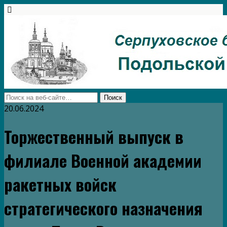
20.06.2024
Торжественный выпуск в
филиале Военной академии
ракетных войск
стратегического назначения