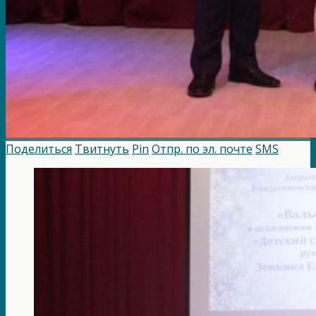
Поделиться
Твитнуть
Pin
Отпр. по эл. почте
SMS