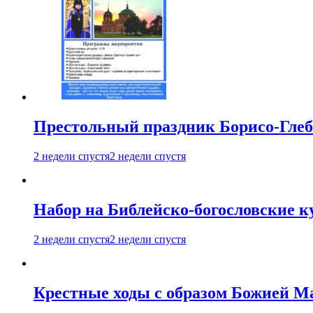
Престольный праздник Борисо-Глебс
2 недели спустя
2 недели спустя
Набор на Библейско-богословские к
2 недели спустя
2 недели спустя
Крестные ходы с образом Божией М