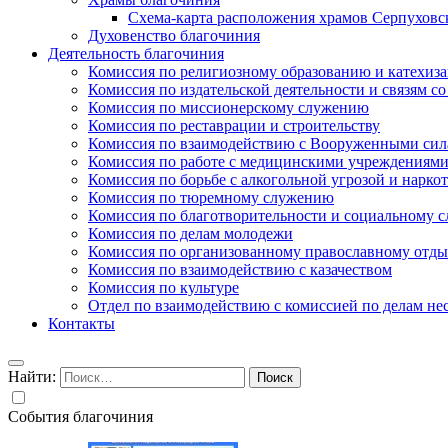
Схема-карта расположения храмов Серпуховс
Духовенство благочиния
Деятельность благочиния
Комиссия по религиозному образованию и катехиз
Комиссия по издательской деятельности и связям 
Комиссия по миссионерскому служению
Комиссия по реставрации и строительству
Комиссия по взаимодействию с Вооруженными сил
Комиссия по работе с медицинскими учреждениям
Комиссия по борьбе с алкогольной угрозой и нарко
Комиссия по тюремному служению
Комиссия по благотворительности и социальному 
Комиссия по делам молодежи
Комиссия по организованному православному отдых
Комиссия по взаимодействию с казачеством
Комиссия по культуре
Отдел по взаимодействию с комиссией по делам н
Контакты
Найти:
События благочиния