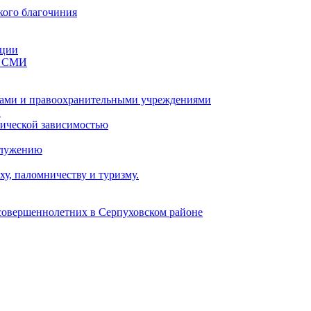
кого благочиния
ации
со СМИ
ами и правоохранительными учреждениями
и
тической зависимостью
служению
у, паломничеству и туризму.
есовершеннолетних в Серпуховском районе