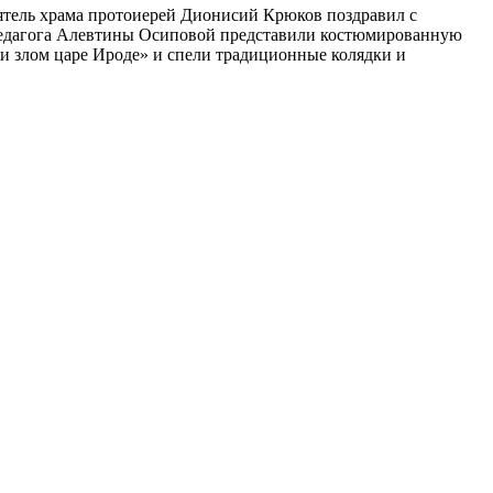
ятель храма протоиерей Дионисий Крюков поздравил с
 педагога Алевтины Осиповой представили костюмированную
и злом царе Ироде» и спели традиционные колядки и