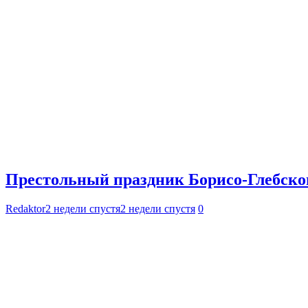
Престольный праздник Борисо-Глебског
Redaktor
2 недели спустя
2 недели спустя
0