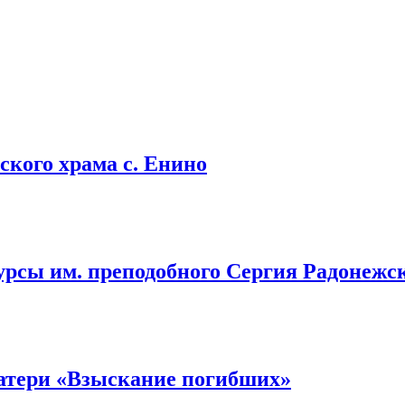
кого храма с. Енино
урсы им. преподобного Сергия Радонежс
атери «Взыскание погибших»